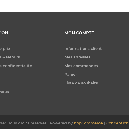
ION
MON COMPTE
e prix
Informations client
 & retours
Mes adresses
e confidentialité
Mes commandes
Panier
Liste de souhaits
-nous
er. Tous droits réservés.
Powered by
nopCommerce
|
Conception