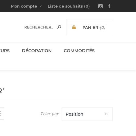
Mon compte
Liste de souhaits
(0)
PANIER
(0)
SOUS-TOTAL:
EURS
DÉCORATION
COMMODITÉS
R'
Trier par