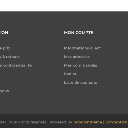
ION
MON COMPTE
e prix
Informations client
 & retours
Mes adresses
e confidentialité
Mes commandes
Panier
Liste de souhaits
-nous
er. Tous droits réservés.
Powered by
nopCommerce
|
Conception