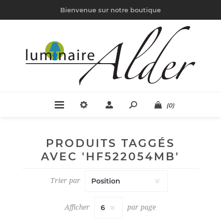
Bienvenue sur notre boutique
(0)
PRODUITS TAGGÉS
AVEC 'HF522054MB'
Trier par
Afficher
par page