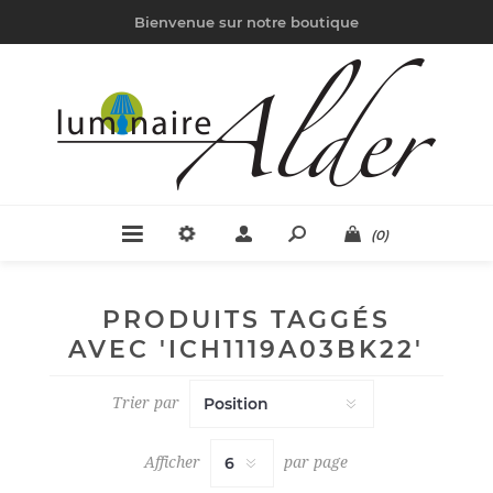
Bienvenue sur notre boutique
(0)
PRODUITS TAGGÉS
AVEC 'ICH1119A03BK22'
Trier par
Afficher
par page