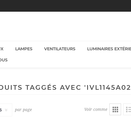
UX
LAMPES
VENTILATEURS
LUMINAIRES EXTÉRI
OUS
UITS TAGGÉS AVEC 'IVL1145A0
Voir comme
par page