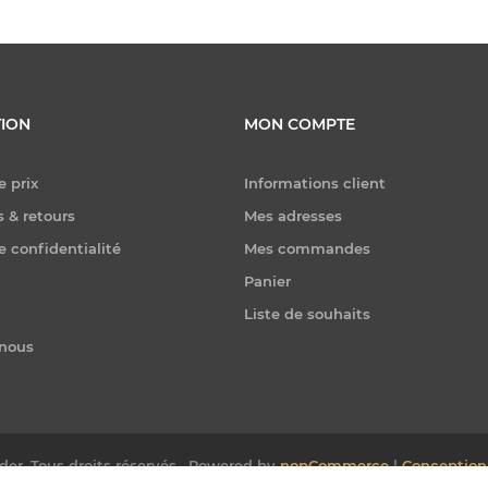
ION
MON COMPTE
e prix
Informations client
 & retours
Mes adresses
e confidentialité
Mes commandes
Panier
Liste de souhaits
-nous
er. Tous droits réservés.
Powered by
nopCommerce
|
Conception