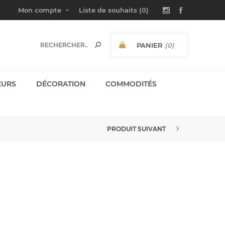
Mon compte
Liste de souhaits
(0)
PANIER
(0)
SOUS-TOTAL:
EURS
DÉCORATION
COMMODITÉS
PRODUIT SUIVANT