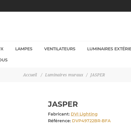
UX
LAMPES
VENTILATEURS
LUMINAIRES EXTÉRI
OUS
Accueil
/
Luminaires muraux
/
JASPER
JASPER
Fabricant:
DVI Lighting
Référence:
DVP49722BR-BFA