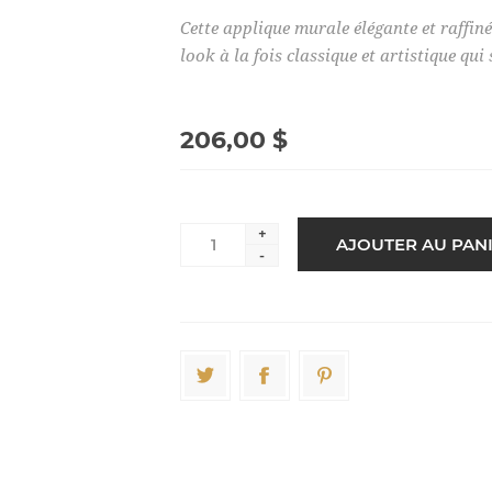
Cette applique murale élégante et raffiné
look à la fois classique et artistique qu
206,00 $
+
-