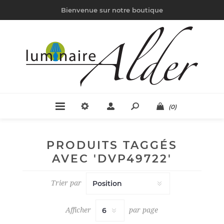
Bienvenue sur notre boutique
(0)
PRODUITS TAGGÉS
AVEC 'DVP49722'
Trier par
Afficher
par page