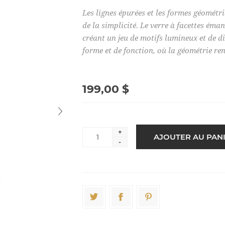
Les lignes épurées et les formes géométr
de la simplicité. Le verre à facettes éma
créant un jeu de motifs lumineux et de 
forme et de fonction, où la géométrie re
199,00 $
+
-