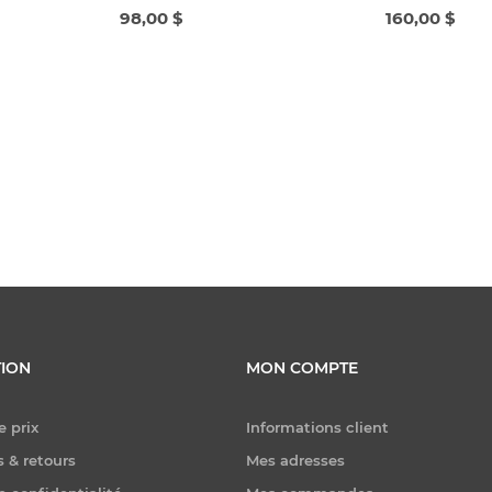
98,00 $
160,00 $
ION
MON COMPTE
e prix
Informations client
 & retours
Mes adresses