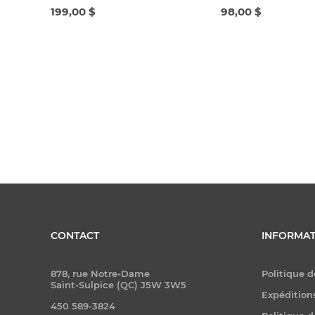
199,00 $
98,00 $
CONTACT
INFORMAT
878, rue Notre-Dame
Politique d
Saint-Sulpice (QC) J5W 3W5
Expéditions
450 589-3824