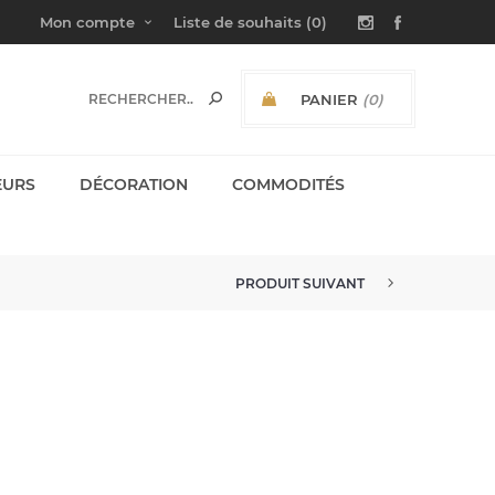
Mon compte
Liste de souhaits
(0)
PANIER
(0)
SOUS-TOTAL:
EURS
DÉCORATION
COMMODITÉS
PRODUIT SUIVANT