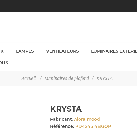
UX
LAMPES
VENTILATEURS
LUMINAIRES EXTÉRI
OUS
Accueil
/
Luminaires de plafond
/
KRYSTA
KRYSTA
Fabricant:
Alora mood
Référence:
PD424514BGOP