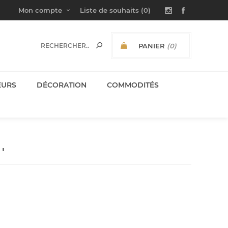
Mon compte
Liste de souhaits
(0)
PANIER
(0)
SOUS-TOTAL:
EURS
DÉCORATION
COMMODITÉS
'