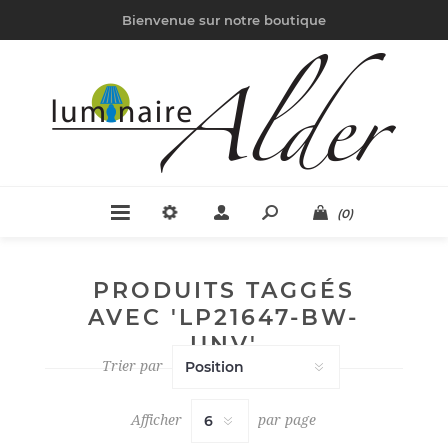
Bienvenue sur notre boutique
(0)
PRODUITS TAGGÉS
AVEC 'LP21647-BW-
UNV'
Trier par
Afficher
par page