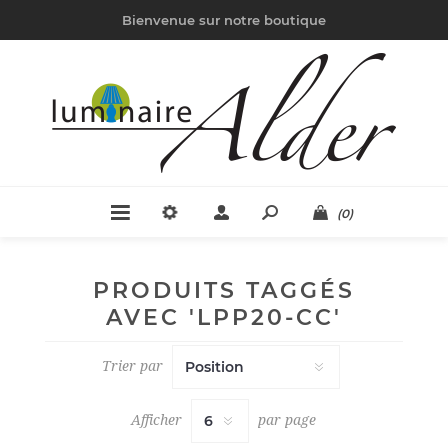
Bienvenue sur notre boutique
(0)
PRODUITS TAGGÉS
AVEC 'LPP20-CC'
Trier par
Afficher
par page