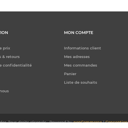
ION
MON COMPTE
e prix
Informations client
 & retours
Mes adresses
e confidentialité
Mes commandes
Panier
Liste de souhaits
-nous
er. Tous droits réservés.
Powered by
nopCommerce
|
Conception