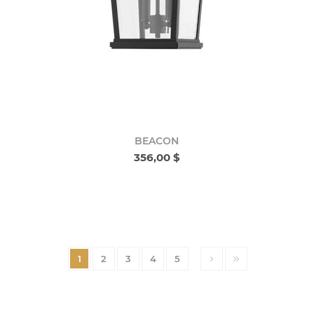
BEACON
356,00 $
1
2
3
4
5