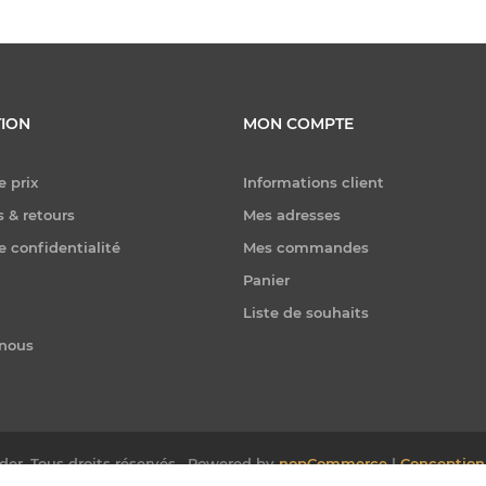
ION
MON COMPTE
e prix
Informations client
 & retours
Mes adresses
e confidentialité
Mes commandes
Panier
Liste de souhaits
-nous
er. Tous droits réservés.
Powered by
nopCommerce
|
Conception