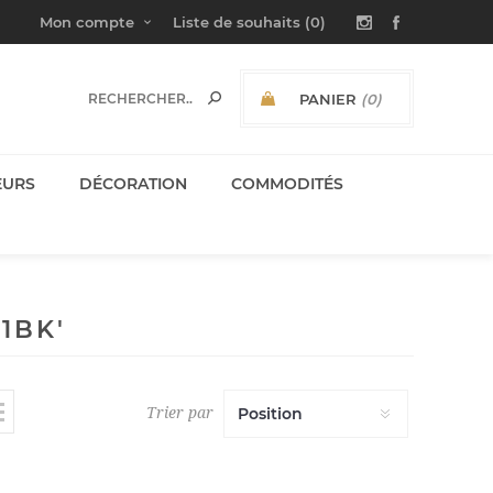
Mon compte
Liste de souhaits
(0)
PANIER
(0)
SOUS-TOTAL:
EURS
DÉCORATION
COMMODITÉS
1BK'
Trier par