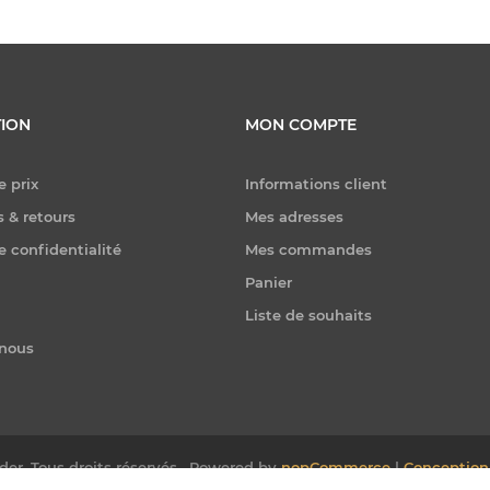
ION
MON COMPTE
e prix
Informations client
 & retours
Mes adresses
e confidentialité
Mes commandes
Panier
Liste de souhaits
-nous
er. Tous droits réservés.
Powered by
nopCommerce
|
Conception