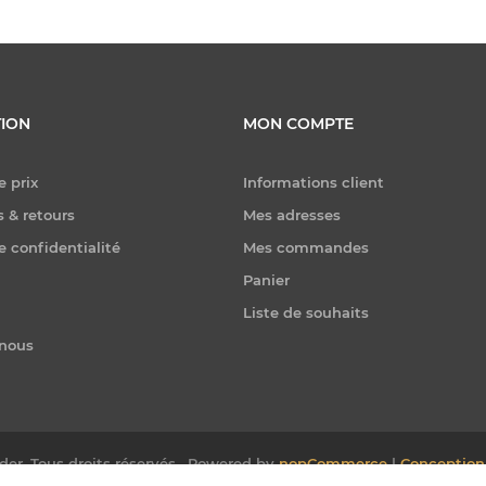
ION
MON COMPTE
e prix
Informations client
 & retours
Mes adresses
e confidentialité
Mes commandes
Panier
Liste de souhaits
-nous
er. Tous droits réservés.
Powered by
nopCommerce
|
Conception