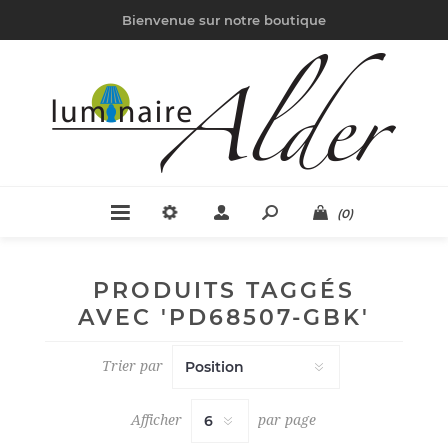
Bienvenue sur notre boutique
(0)
PRODUITS TAGGÉS
AVEC 'PD68507-GBK'
Trier par
Afficher
par page