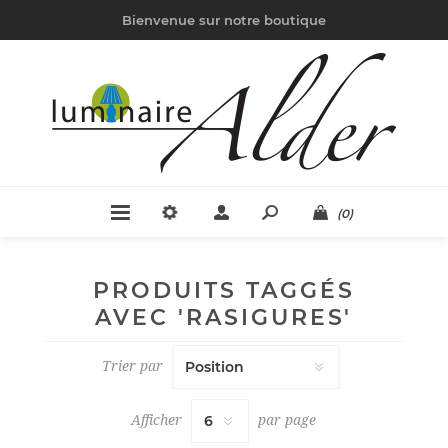
Bienvenue sur notre boutique
(0)
PRODUITS TAGGÉS
AVEC 'RASIGURES'
Trier par
Afficher
par page