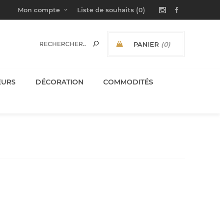
Mon compte
Liste de souhaits
(0)
PANIER
(0)
SOUS-TOTAL:
EURS
DÉCORATION
COMMODITÉS