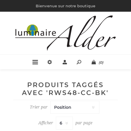
Bienvenue sur notre boutique
(0)
PRODUITS TAGGÉS
AVEC 'RWS48-CC-BK'
Trier par
Afficher
par page