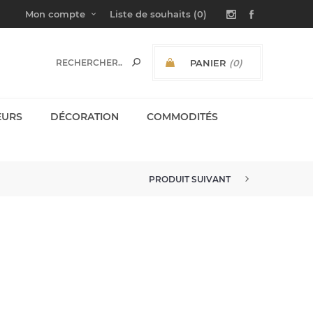
Mon compte
Liste de souhaits
(0)
PANIER
(0)
SOUS-TOTAL:
EURS
DÉCORATION
COMMODITÉS
PRODUIT SUIVANT