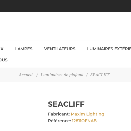
UX
LAMPES
VENTILATEURS
LUMINAIRES EXTÉRI
OUS
Accueil
/
Luminaires de plafond
/
SEACLIFF
SEACLIFF
Fabricant:
Maxim Lighting
Référence:
12811OFNAB