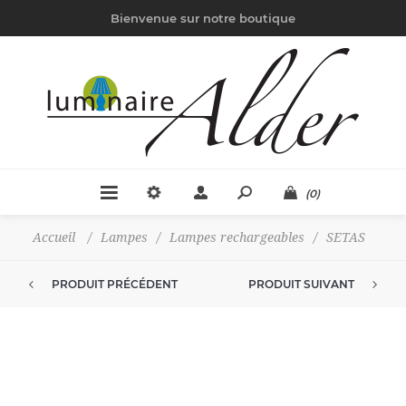
Bienvenue sur notre boutique
(0)
Accueil
/
Lampes
/
Lampes rechargeables
/
SETAS
PRODUIT PRÉCÉDENT
PRODUIT SUIVANT