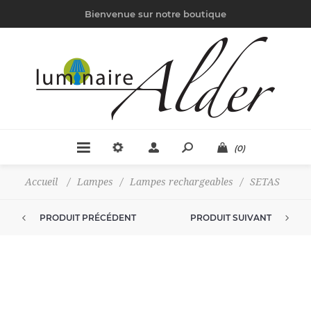
Bienvenue sur notre boutique
(0)
Accueil
/
Lampes
/
Lampes rechargeables
/
SETAS
PRODUIT PRÉCÉDENT
PRODUIT SUIVANT