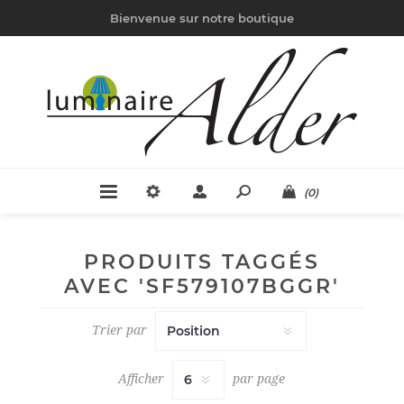
Bienvenue sur notre boutique
(0)
PRODUITS TAGGÉS
AVEC 'SF579107BGGR'
Trier par
Afficher
par page