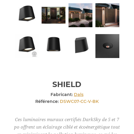
SHIELD
Fabricant:
Dals
Référence:
DSWC07-CC-V-BK
Ces luminaires muraux certifiés DarkSky de 5 et 7
po offrent un éclairage ciblé et écoénergétique tout