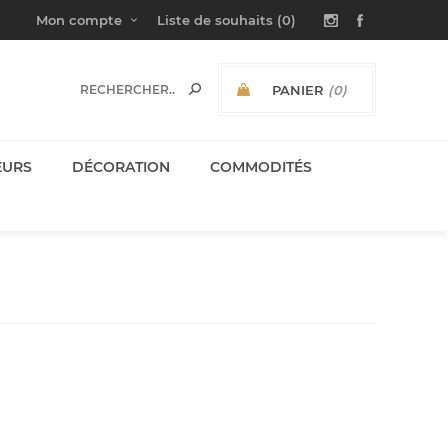
Mon compte
Liste de souhaits
(0)
PANIER
(0)
SOUS-TOTAL:
EURS
DÉCORATION
COMMODITÉS