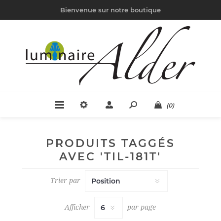
Bienvenue sur notre boutique
(0)
PRODUITS TAGGÉS
AVEC 'TIL-181T'
Trier par
Afficher
par page