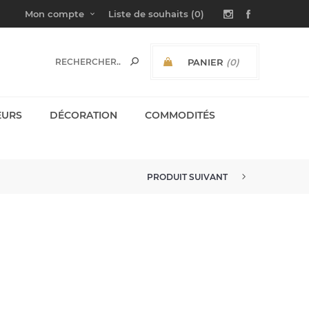
Mon compte
Liste de souhaits
(0)
PANIER
(0)
SOUS-TOTAL:
EURS
DÉCORATION
COMMODITÉS
PRODUIT SUIVANT