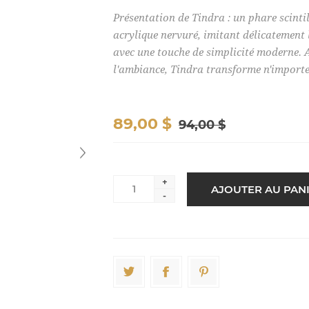
Présentation de Tindra : un phare scinti
acrylique nervuré, imitant délicatement 
avec une touche de simplicité moderne. 
l'ambiance, Tindra transforme n'importe 
89,00 $
94,00 $
+
-