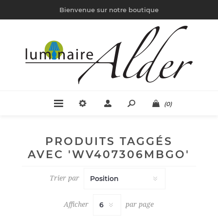
Bienvenue sur notre boutique
(0)
PRODUITS TAGGÉS
AVEC 'WV407306MBGO'
Trier par
Afficher
par page