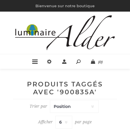
Bienvenue sur notre boutique
(0)
PRODUITS TAGGÉS
AVEC '900835A'
Trier par
Afficher
par page