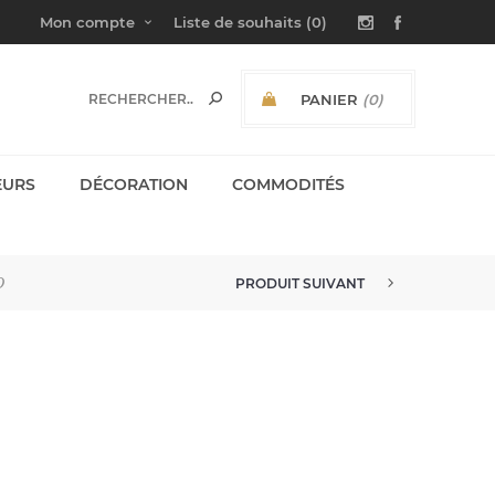
Mon compte
Liste de souhaits
(0)
PANIER
(0)
SOUS-TOTAL:
EURS
DÉCORATION
COMMODITÉS
O
PRODUIT SUIVANT