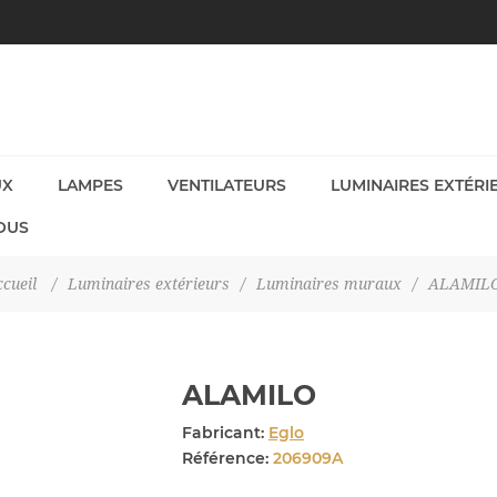
UX
LAMPES
VENTILATEURS
LUMINAIRES EXTÉRI
OUS
cueil
/
Luminaires extérieurs
/
Luminaires muraux
/
ALAMIL
ALAMILO
Fabricant:
Eglo
Référence:
206909A