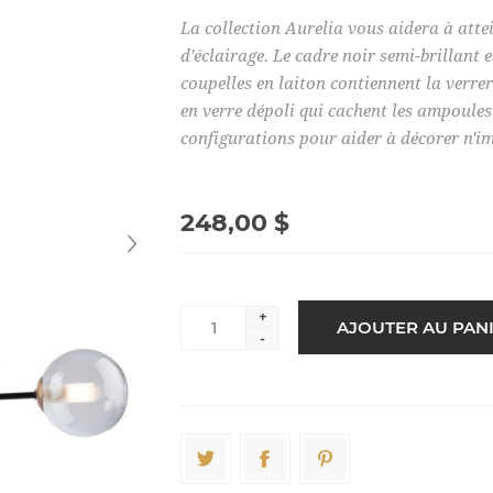
La collection Aurelia vous aidera à atte
d'éclairage. Le cadre noir semi-brillant 
coupelles en laiton contiennent la verrer
en verre dépoli qui cachent les ampoules
configurations pour aider à décorer n'im
248,00 $
+
-