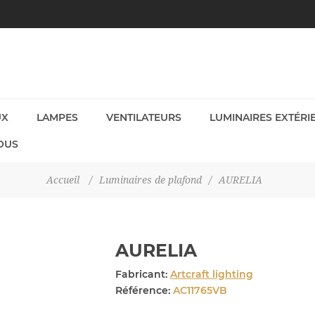
UX
LAMPES
VENTILATEURS
LUMINAIRES EXTÉRI
OUS
Accueil
/
Luminaires de plafond
/
AURELIA
AURELIA
Fabricant:
Artcraft lighting
Référence:
AC11765VB