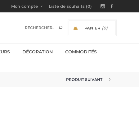
Mon compte
Liste de souhaits
(0)
PANIER
(0)
SOUS-TOTAL:
EURS
DÉCORATION
COMMODITÉS
PRODUIT SUIVANT