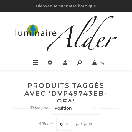
Bienvenue sur notre boutique
(0)
PRODUITS TAGGÉS
AVEC 'DVP49743EB-
GFA'
Trier par
Afficher
par page