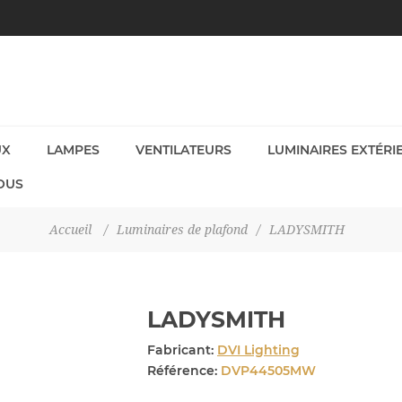
UX
LAMPES
VENTILATEURS
LUMINAIRES EXTÉRI
OUS
Accueil
/
Luminaires de plafond
/
LADYSMITH
LADYSMITH
Fabricant:
DVI Lighting
Référence:
DVP44505MW