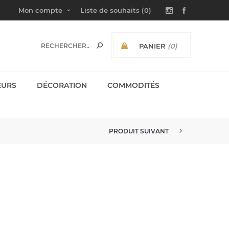
Mon compte
Liste de souhaits
(0)
PANIER
(0)
SOUS-TOTAL:
EURS
DÉCORATION
COMMODITÉS
PRODUIT SUIVANT