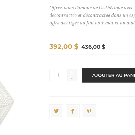
Offrez-vous l'amour de l'esthétique avec
décontractée et décontractée dans un esp
offre des tiges au fini noir mat et un au
392,00 $
436,00 $
+
-