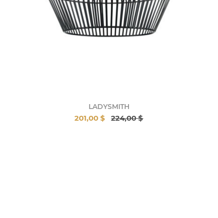
LADYSMITH
201,00 $
224,00 $