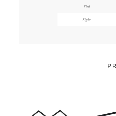
Fini
Style
PR