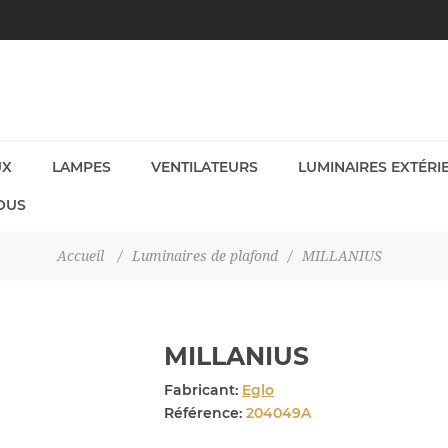
UX
LAMPES
VENTILATEURS
LUMINAIRES EXTÉRI
OUS
Accueil
/
Luminaires de plafond
/
MILLANIUS
MILLANIUS
Fabricant:
Eglo
Référence:
204049A