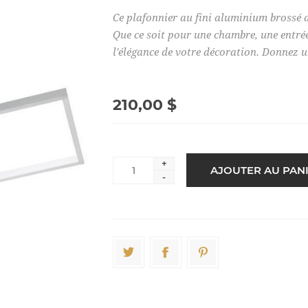
Ce plafonnier au fini aluminium brossé d
Que ce soit pour une chambre, une entrée
l'élégance de votre décoration. Donnez un
210,00 $
+
-