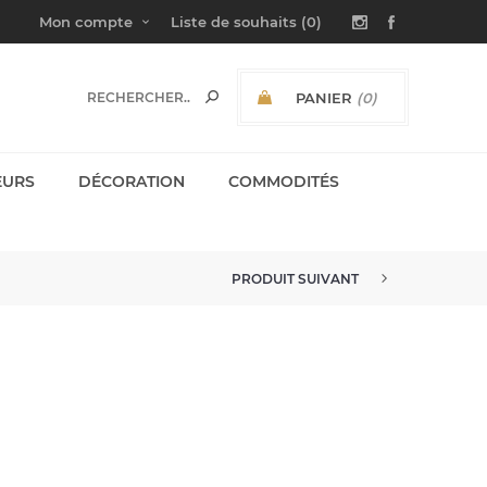
Mon compte
Liste de souhaits
(0)
PANIER
(0)
SOUS-TOTAL:
EURS
DÉCORATION
COMMODITÉS
PRODUIT SUIVANT