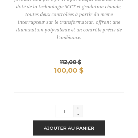
doté de la technologie 5CCT et gradation chaude,
toutes deux contrôlées à partir du même
interrupteur sur le transformateur, offrant une
illumination polyvalente et un contrôle précis de
l’ambiance.
112,00 $
100,00 $
+
-