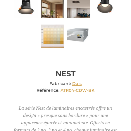
NEST
Fabricant:
Dals
Référence:
ATR04-CDW-BK
La série Nest de luminaires encastrés offre un
design « presque sans bordure » pour une
apparence épurée et minimaliste. Offerts en
formats de 2 po, 3 po et 4 po, chaque luminaire est