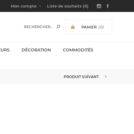
Mon compte
Liste de souhaits
(0)
PANIER
(0)
SOUS-TOTAL:
EURS
DÉCORATION
COMMODITÉS
PRODUIT SUIVANT