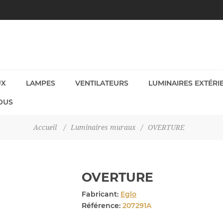
UX
LAMPES
VENTILATEURS
LUMINAIRES EXTÉRI
OUS
Accueil
/
Luminaires muraux
/
OVERTURE
OVERTURE
Fabricant:
Eglo
Référence:
207291A