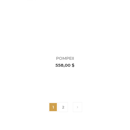
POMPEII
558,00 $
1
2