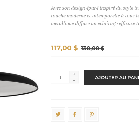
Avec son design épuré inspiré du style in
touche moderne et intemporelle à tous le
métallique diffuse un éclairage efficace 
117,00 $
130,00 $
+
-