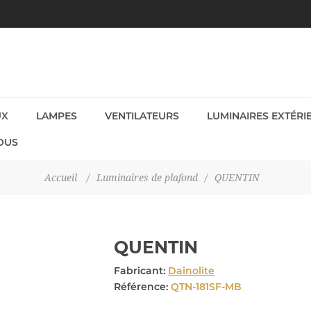
UX
LAMPES
VENTILATEURS
LUMINAIRES EXTÉRI
OUS
Accueil
/
Luminaires de plafond
/
QUENTIN
QUENTIN
Fabricant:
Dainolite
Référence:
QTN-181SF-MB