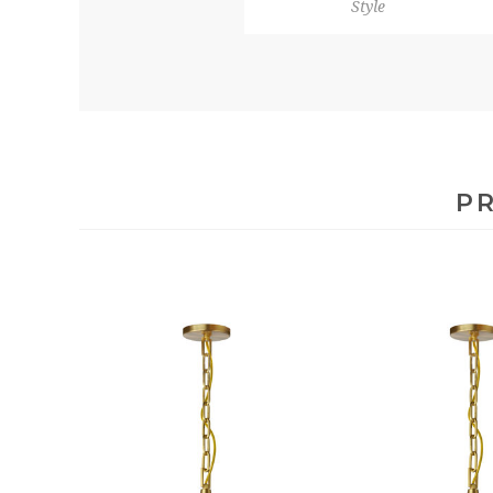
Style
PR