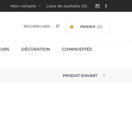
Mon compte
Liste de souhaits
(0)
PANIER
(0)
SOUS-TOTAL:
EURS
DÉCORATION
COMMODITÉS
PRODUIT SUIVANT