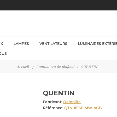
UX
LAMPES
VENTILATEURS
LUMINAIRES EXTÉRI
OUS
Accueil
/
Luminaires de plafond
/
QUENTIN
QUENTIN
Fabricant:
Dainolite
Référence:
QTN-181SF-MW-AGB