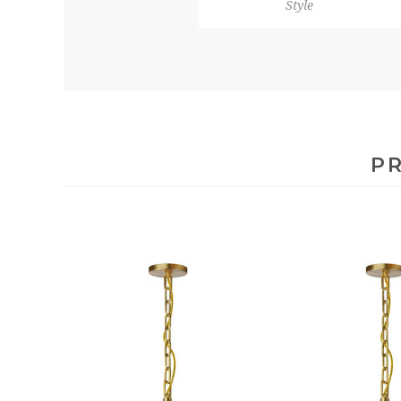
Style
PR