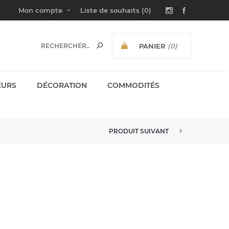
Mon compte
Liste de souhaits
(0)
PANIER
(0)
SOUS-TOTAL:
EURS
DÉCORATION
COMMODITÉS
PRODUIT SUIVANT