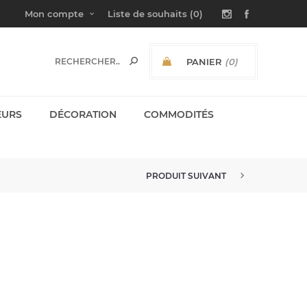
Mon compte
Liste de souhaits
(0)
PANIER
(0)
SOUS-TOTAL:
EURS
DÉCORATION
COMMODITÉS
PRODUIT SUIVANT