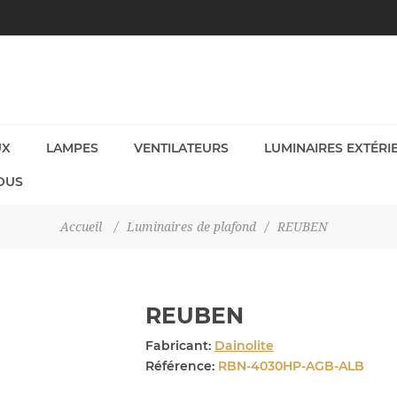
UX
LAMPES
VENTILATEURS
LUMINAIRES EXTÉRI
OUS
Accueil
/
Luminaires de plafond
/
REUBEN
REUBEN
Fabricant:
Dainolite
Référence:
RBN-4030HP-AGB-ALB