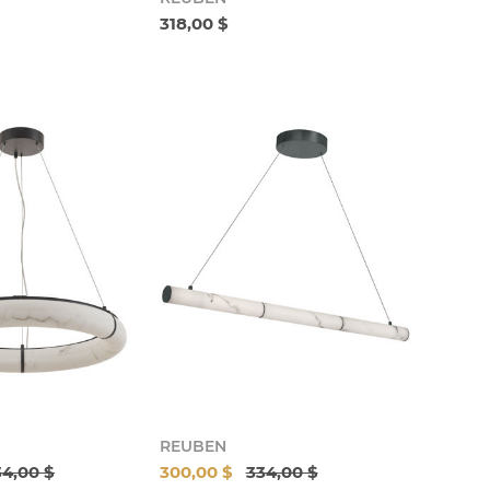
318,00 $
REUBEN
4,00 $
300,00 $
334,00 $