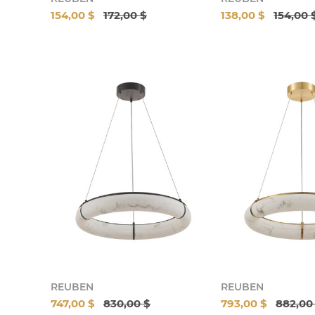
154,00 $
172,00 $
138,00 $
154,00 
REUBEN
REUBEN
747,00 $
830,00 $
793,00 $
882,00