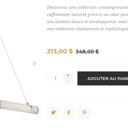
Découvrez une collection contemporaine 
raffinement naturel grâce à ses abat-jour
une lumière douce et enveloppante, metta
une ambiance chaleureuse et sophistiqué
313,00 $
348,00 $
+
-