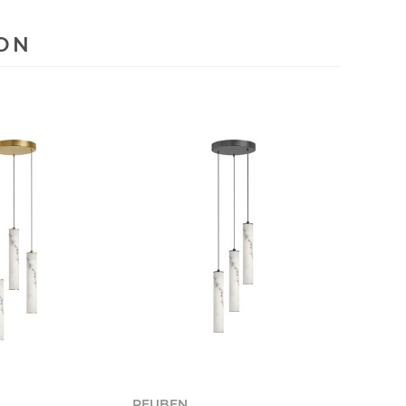
ION
REUBEN