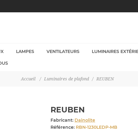
UX
LAMPES
VENTILATEURS
LUMINAIRES EXTÉRI
OUS
Accueil
/
Luminaires de plafond
/
REUBEN
REUBEN
Fabricant:
Dainolite
Référence:
RBN-1230LEDP-MB