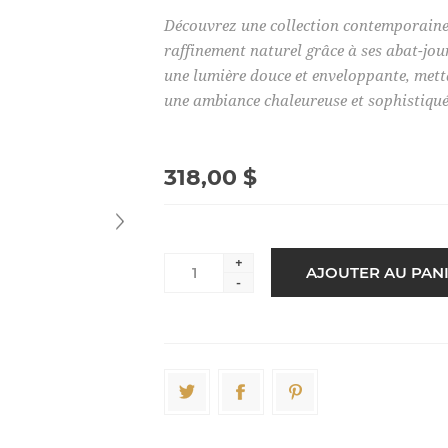
Découvrez une collection contemporaine 
raffinement naturel grâce à ses abat-jour
une lumière douce et enveloppante, metta
une ambiance chaleureuse et sophistiqué
318,00 $
+
-