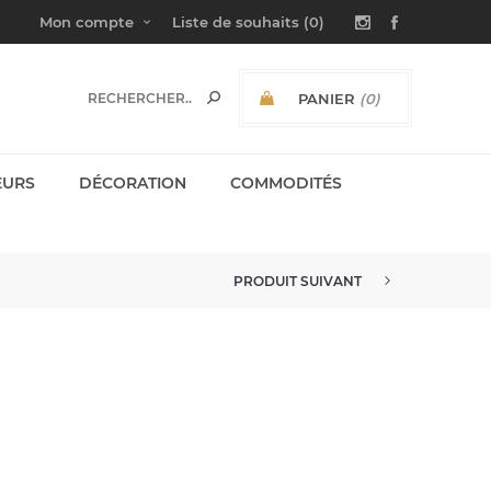
Mon compte
Liste de souhaits
(0)
PANIER
(0)
SOUS-TOTAL:
EURS
DÉCORATION
COMMODITÉS
PRODUIT SUIVANT