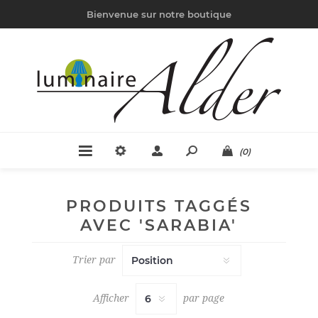
Bienvenue sur notre boutique
(0)
PRODUITS TAGGÉS
AVEC 'SARABIA'
Trier par
Afficher
par page