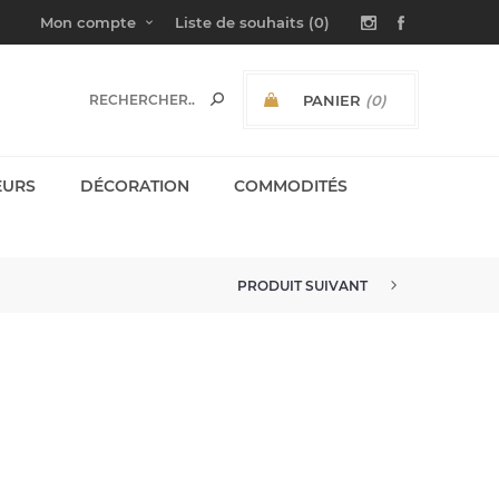
Mon compte
Liste de souhaits
(0)
PANIER
(0)
SOUS-TOTAL:
EURS
DÉCORATION
COMMODITÉS
PRODUIT SUIVANT