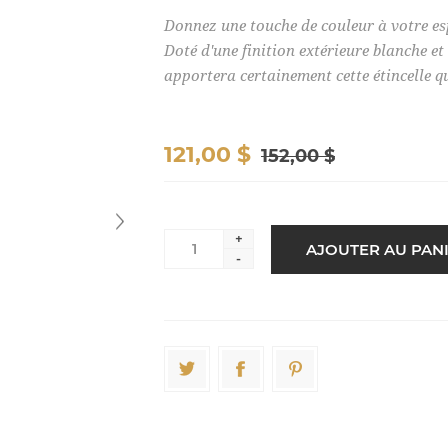
Donnez une touche de couleur à votre es
Doté d'une finition extérieure blanche et
apportera certainement cette étincelle q
121,00 $
152,00 $
+
-