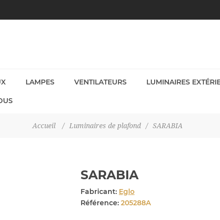
UX
LAMPES
VENTILATEURS
LUMINAIRES EXTÉRI
OUS
Accueil
/
Luminaires de plafond
/
SARABIA
SARABIA
Fabricant:
Eglo
Référence:
205288A