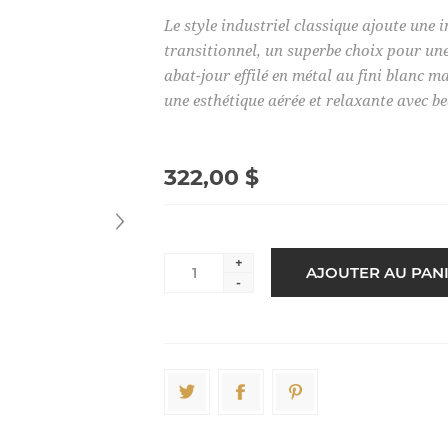
Le style industriel classique ajoute une
transitionnel, un superbe choix pour une
abat-jour effilé en métal au fini blanc mat
une esthétique aérée et relaxante avec b
322,00 $
+
-