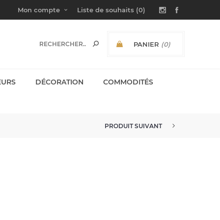
Mon compte
Liste de souhaits
(0)
PANIER
(0)
SOUS-TOTAL:
EURS
DÉCORATION
COMMODITÉS
PRODUIT SUIVANT