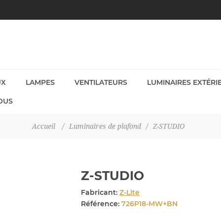
UX
LAMPES
VENTILATEURS
LUMINAIRES EXTÉRI
OUS
Accueil
/
Luminaires de plafond
/
Z-STUDIO
Z-STUDIO
Fabricant:
Z-Lite
Référence:
726P18-MW+BN