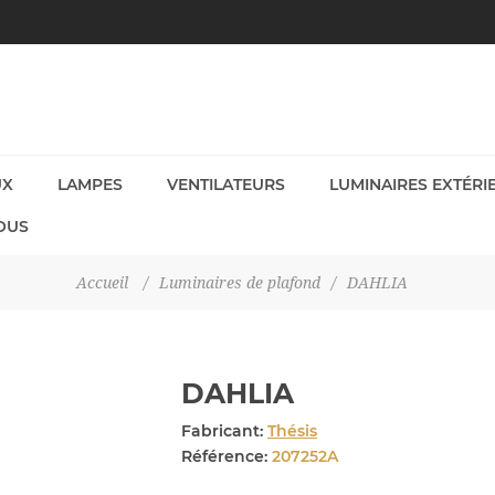
UX
LAMPES
VENTILATEURS
LUMINAIRES EXTÉRI
OUS
Accueil
/
Luminaires de plafond
/
DAHLIA
DAHLIA
Fabricant:
Thésis
Référence:
207252A