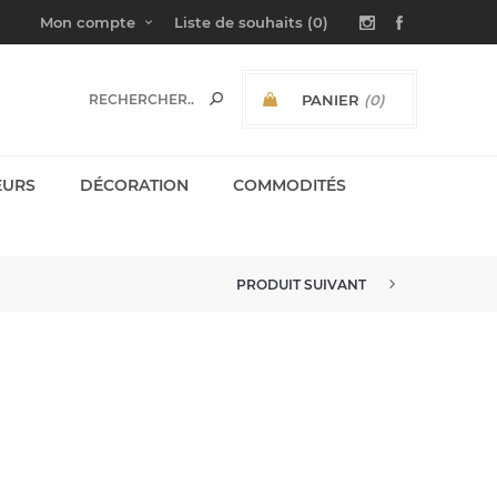
Mon compte
Liste de souhaits
(0)
PANIER
(0)
SOUS-TOTAL:
EURS
DÉCORATION
COMMODITÉS
PRODUIT SUIVANT