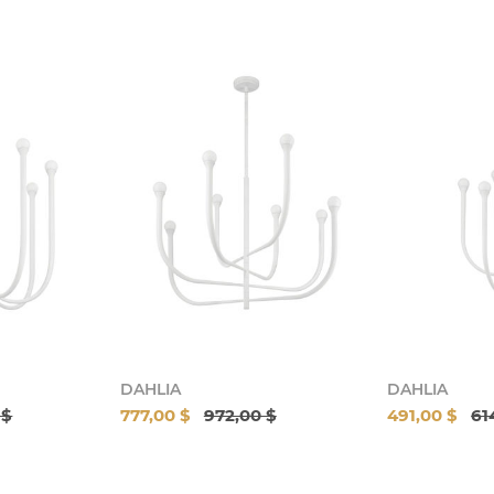
DAHLIA
DAHLIA
 $
777,00 $
972,00 $
491,00 $
61