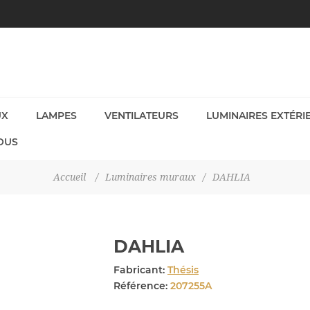
UX
LAMPES
VENTILATEURS
LUMINAIRES EXTÉRI
OUS
Accueil
/
Luminaires muraux
/
DAHLIA
DAHLIA
Fabricant:
Thésis
Référence:
207255A