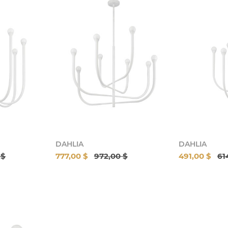
DAHLIA
DAHLIA
 $
777,00 $
972,00 $
491,00 $
61