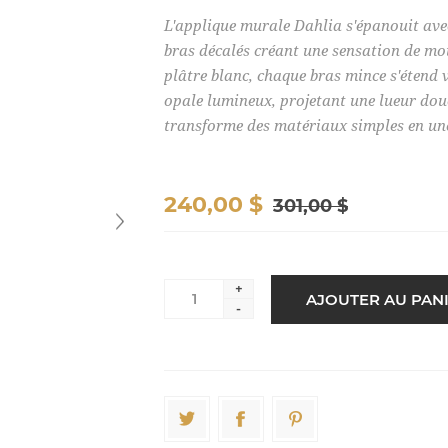
L'applique murale Dahlia s'épanouit avec
bras décalés créant une sensation de mo
plâtre blanc, chaque bras mince s'étend v
opale lumineux, projetant une lueur douc
transforme des matériaux simples en une
240,00 $
301,00 $
+
-