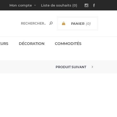
Mon compte
Liste de souhaits
(0)
PANIER
(0)
SOUS-TOTAL:
EURS
DÉCORATION
COMMODITÉS
PRODUIT SUIVANT