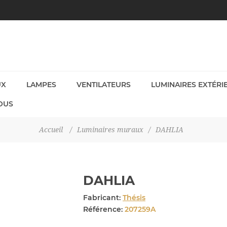
UX
LAMPES
VENTILATEURS
LUMINAIRES EXTÉRI
OUS
Accueil
/
Luminaires muraux
/
DAHLIA
DAHLIA
Fabricant:
Thésis
Référence:
207259A