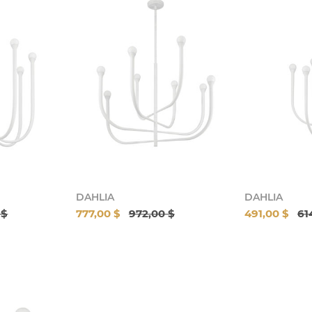
DAHLIA
DAHLIA
 $
777,00 $
972,00 $
491,00 $
61