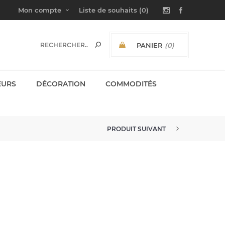
Mon compte
Liste de souhaits
(0)
PANIER
(0)
SOUS-TOTAL:
EURS
DÉCORATION
COMMODITÉS
PRODUIT SUIVANT