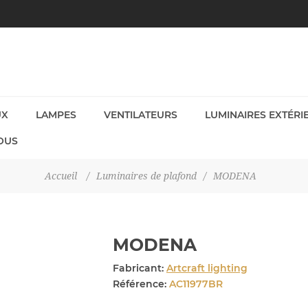
UX
LAMPES
VENTILATEURS
LUMINAIRES EXTÉRI
OUS
Accueil
/
Luminaires de plafond
/
MODENA
MODENA
Fabricant:
Artcraft lighting
Référence:
AC11977BR