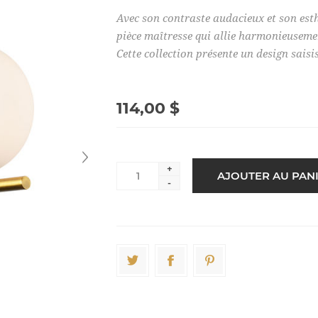
Avec son contraste audacieux et son est
pièce maîtresse qui allie harmonieusemen
Cette collection présente un design saisi
114,00 $
+
-