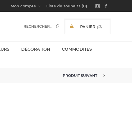
Mon compte
Liste de souhaits
(0)
PANIER
(0)
SOUS-TOTAL:
EURS
DÉCORATION
COMMODITÉS
PRODUIT SUIVANT